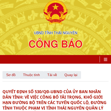
UBND TỈNH THÁI NGUYÊN
CÔNG BÁO
Sơ đồ
Thuộc tính
Tải về
Quay lại
QUYẾT ĐỊNH SỐ 530/QĐ-UBND CỦA ỦY BAN NHÂN
DÂN TỈNH: VỀ VIỆC CÔNG BỐ TẢI TRỌNG, KHỔ GIỚI
HẠN ĐƯỜNG BỘ TRÊN CÁC TUYẾN QUỐC LỘ, ĐƯỜNG
TỈNH THUỘC PHẠM VI TỈNH THÁI NGUYÊN QUẢN LÝ