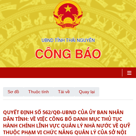
UBND TỈNH THÁI NGUYÊN
CÔNG BÁO
Sơ đồ
Thuộc tính
Tải về
Quay lại
QUYẾT ĐỊNH SỐ 562/QĐ-UBND CỦA ỦY BAN NHÂN
DÂN TỈNH: VỀ VIỆC CÔNG BỐ DANH MỤC THỦ TỤC
HÀNH CHÍNH LĨNH VỰC QUẢN LÝ NHÀ NƯỚC VỀ QUỸ
THUỘC PHẠM VI CHỨC NĂNG QUẢN LÝ CỦA SỞ NỘI