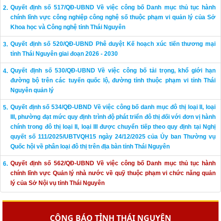
Quyết định số 517/QĐ-UBND Về việc công bố Danh mục thủ tục hành
chính lĩnh vực công nghiệp công nghệ số thuộc phạm vi quản lý của Sở
Khoa học và Công nghệ tỉnh Thái Nguyên
Quyết định số 520/QĐ-UBND Phê duyệt Kế hoạch xúc tiến thương mại
tỉnh Thái Nguyên giai đoạn 2026 - 2030
Quyết định số 530/QĐ-UBND Về việc công bố tải trọng, khổ giới hạn
đường bộ trên các tuyến quốc lộ, đường tỉnh thuộc phạm vi tỉnh Thái
Nguyên quản lý
Quyết định số 534/QĐ-UBND Về việc công bố danh mục đô thị loại II, loại
III, phường đạt mức quy định trình độ phát triển đô thị đối với đơn vị hành
chính trong đô thị loại II, loại III được chuyển tiếp theo quy định tại Nghị
quyết số 111/2025/UBTVQH15 ngày 24/12/2025 của Ủy ban Thường vụ
Quốc hội về phân loại đô thị trên địa bàn tỉnh Thái Nguyên
Quyết định số 562/QĐ-UBND Về việc công bố Danh mục thủ tục hành
chính lĩnh vực Quản lý nhà nước về quỹ thuộc phạm vi chức năng quản
lý của Sở Nội vụ tỉnh Thái Nguyên
CÔNG BÁO TỈNH THÁI NGUYÊN