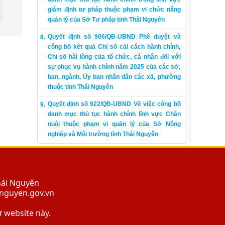
giám định tư pháp thuộc phạm vi chức năng
quản lý của Sở Tư pháp tỉnh Thái Nguyên
Quyết định số 906/QĐ-UBND Phê duyệt và
công bố kết quả Chỉ số cải cách hành chính,
Chỉ số hài lòng của tổ chức, cá nhân đối với
sự phục vụ hành chính năm 2025 của các sở,
ban, ngành, Ủy ban nhân dân các xã, phường
thuộc tỉnh Thái Nguyên
Quyết định số 922/QĐ-UBND Về việc công bố
danh mục thủ tục hành chính lĩnh vực Chăn
nuôi thuộc phạm vi quản lý của Sở Nông
nghiệp và Môi trường tỉnh Thái Nguyên
hái Nguyên
ainguyen.gov.vn
ừ website này.