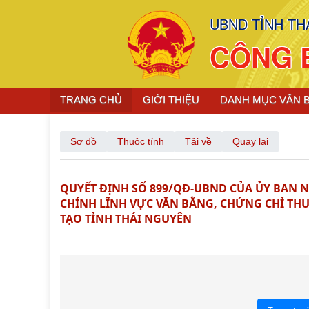
UBND TỈNH TH
CÔNG 
TRANG CHỦ
GIỚI THIỆU
DANH MỤC VĂN 
Sơ đồ
Thuộc tính
Tải về
Quay lại
QUYẾT ĐỊNH SỐ 899/QĐ-UBND CỦA ỦY BAN N
CHÍNH LĨNH VỰC VĂN BẰNG, CHỨNG CHỈ THU
TẠO TỈNH THÁI NGUYÊN