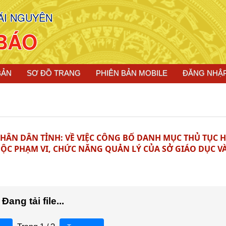
ÁI NGUYÊN
BÁO
BẢN
SƠ ĐỒ TRANG
PHIÊN BẢN MOBILE
ĐĂNG NHẬ
HÂN DÂN TỈNH: VỀ VIỆC CÔNG BỐ DANH MỤC THỦ TỤC 
ỘC PHẠM VI, CHỨC NĂNG QUẢN LÝ CỦA SỞ GIÁO DỤC V