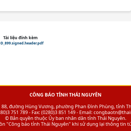
Tài liệu đính kèm
D_899.signed.header.pdf
CÔNG BÁO TỈNH THÁI NGUYÊN
Số 88, đường Hùng Vương, phường Phan Đình Phùng, tỉnh T
280)3 751 789 - Fax: (0280)3 851 149 - Email: congbaotn@th
© Bản quyền thuộc Ủy ban nhân dân tỉnh Thái Nguyên.
n "Công báo tỉnh Thái Nguyên" khi sử dụng lại thông tin t