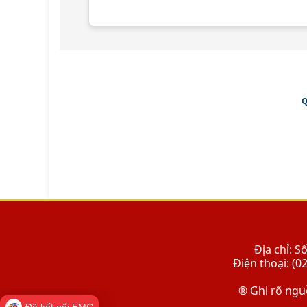
Q
Địa chỉ: 
Điện thoại: (0
® Ghi rõ nguồ