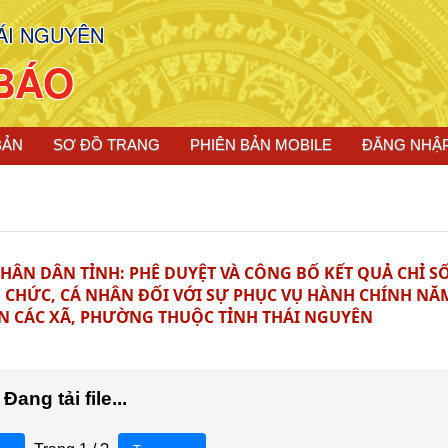
ÁI NGUYÊN
BÁO
BẢN
SƠ ĐỒ TRANG
PHIÊN BẢN MOBILE
ĐĂNG NHẬ
HÂN DÂN TỈNH: PHÊ DUYỆT VÀ CÔNG BỐ KẾT QUẢ CHỈ SỐ
Ổ CHỨC, CÁ NHÂN ĐỐI VỚI SỰ PHỤC VỤ HÀNH CHÍNH NĂ
ÂN CÁC XÃ, PHƯỜNG THUỘC TỈNH THÁI NGUYÊN