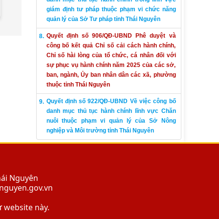
giám định tư pháp thuộc phạm vi chức năng
quản lý của Sở Tư pháp tỉnh Thái Nguyên
Quyết định số 906/QĐ-UBND Phê duyệt và
công bố kết quả Chỉ số cải cách hành chính,
Chỉ số hài lòng của tổ chức, cá nhân đối với
sự phục vụ hành chính năm 2025 của các sở,
ban, ngành, Ủy ban nhân dân các xã, phường
thuộc tỉnh Thái Nguyên
Quyết định số 922/QĐ-UBND Về việc công bố
danh mục thủ tục hành chính lĩnh vực Chăn
nuôi thuộc phạm vi quản lý của Sở Nông
nghiệp và Môi trường tỉnh Thái Nguyên
hái Nguyên
ainguyen.gov.vn
ừ website này.