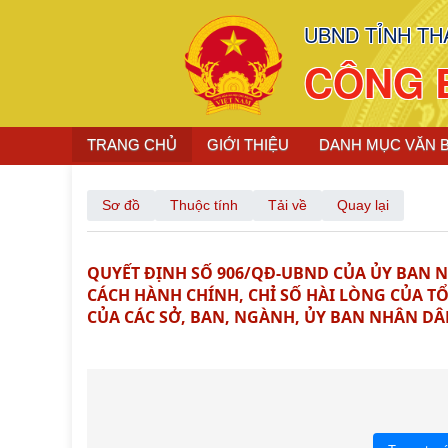
UBND TỈNH TH
CÔNG 
TRANG CHỦ
GIỚI THIỆU
DANH MỤC VĂN 
Sơ đồ
Thuộc tính
Tải về
Quay lại
QUYẾT ĐỊNH SỐ 906/QĐ-UBND CỦA ỦY BAN N
CÁCH HÀNH CHÍNH, CHỈ SỐ HÀI LÒNG CỦA T
CỦA CÁC SỞ, BAN, NGÀNH, ỦY BAN NHÂN D