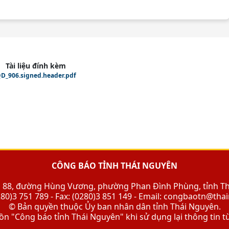
Tài liệu đính kèm
D_906.signed.header.pdf
CÔNG BÁO TỈNH THÁI NGUYÊN
Số 88, đường Hùng Vương, phường Phan Đình Phùng, tỉnh T
280)3 751 789 - Fax: (0280)3 851 149 - Email: congbaotn@th
© Bản quyền thuộc Ủy ban nhân dân tỉnh Thái Nguyên.
n "Công báo tỉnh Thái Nguyên" khi sử dụng lại thông tin t