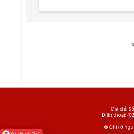
Q
Địa chỉ: 
Điện thoại: (0
® Ghi rõ nguồ