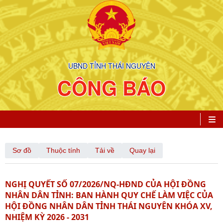
UBND TỈNH THÁI NGUYÊN
CÔNG BÁO
Sơ đồ
Thuộc tính
Tải về
Quay lại
NGHỊ QUYẾT SỐ 07/2026/NQ-HĐND CỦA HỘI ĐỒNG
NHÂN DÂN TỈNH: BAN HÀNH QUY CHẾ LÀM VIỆC CỦA
HỘI ĐỒNG NHÂN DÂN TỈNH THÁI NGUYÊN KHÓA XV,
NHIỆM KỲ 2026 - 2031