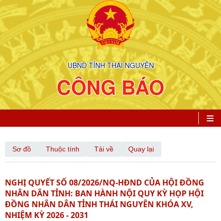
UBND TỈNH THÁI NGUYÊN
CÔNG BÁO
Sơ đồ
Thuộc tính
Tải về
Quay lại
NGHỊ QUYẾT SỐ 08/2026/NQ-HĐND CỦA HỘI ĐỒNG
NHÂN DÂN TỈNH: BAN HÀNH NỘI QUY KỲ HỌP HỘI
ĐỒNG NHÂN DÂN TỈNH THÁI NGUYÊN KHÓA XV,
NHIỆM KỲ 2026 - 2031