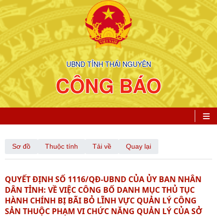
UBND TỈNH THÁI NGUYÊN
CÔNG BÁO
Sơ đồ
Thuộc tính
Tải về
Quay lại
QUYẾT ĐỊNH SỐ 1116/QĐ-UBND CỦA ỦY BAN NHÂN
DÂN TỈNH: VỀ VIỆC CÔNG BỐ DANH MỤC THỦ TỤC
HÀNH CHÍNH BỊ BÃI BỎ LĨNH VỰC QUẢN LÝ CÔNG
SẢN THUỘC PHẠM VI CHỨC NĂNG QUẢN LÝ CỦA SỞ