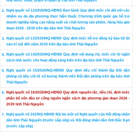
nhà nước thuộc phạm vi quản lý của tỉnh Thái Nguyên
Nghị quyết số 12/2026/NQ-HĐND Ban hành Quy định mức chi đối với các
nhiệm vụ do địa phương thực hiện thuộc Chương trình quốc gia hỗ trợ
doanh nghiệp nâng cao năng suất và chất lượng sản phẩm, hàng hóa giai
đoạn 2026 - 2030 trên địa bàn tỉnh Thái Nguyên
Nghị quyết số 13/2026/NQ-HĐND Quy định mức hỗ trợ đăng ký bảo hộ tài
sản trí tuệ đến năm 2030 trên địa bàn tỉnh Thái Nguyên
Nghị quyết số 14/2026/NQ-HĐND Quy định nội dung chi, mức chi từ ngân
sách nhà nước cho hoạt động sáng kiến trên địa bàn tỉnh Thái Nguyên
Nghị quyết số 15/2026/NQ-HĐND Quy định tiêu chí thành lập Đội dân
phòng và tiêu chí về số lượng thành viên Đội dân phòng trên địa bàn tỉnh
Thái Nguyên
Nghị quyết số 16/2026/NQ-HĐND Quy định nguyên tắc, tiêu chí, định mức
phân bổ vốn đầu tư công nguồn ngân sách địa phương giai đoạn 2026 -
2030 tỉnh Thái Nguyên
Nghị quyết số 242/NQ-HĐND Bãi bỏ một số Nghị quyết của Hội đồng nhân
dân tỉnh Thái Nguyên (trước sắp xếp) và Hội đồng nhân dân tỉnh Bắc Kạn
(trước sắp xếp)