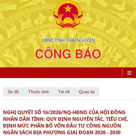
UBND TỈNH THÁI NGUYÊN
CÔNG BÁO
Sơ đồ
Thuộc tính
Tải về
Quay lại
NGHỊ QUYẾT SỐ 16/2026/NQ-HĐND CỦA HỘI ĐỒNG
NHÂN DÂN TỈNH: QUY ĐỊNH NGUYÊN TẮC, TIÊU CHÍ,
ĐỊNH MỨC PHÂN BỔ VỐN ĐẦU TƯ CÔNG NGUỒN
NGÂN SÁCH ĐỊA PHƯƠNG GIAI ĐOẠN 2026 - 2030