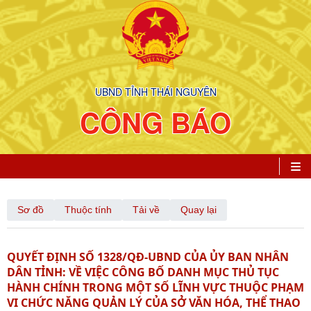
UBND TỈNH THÁI NGUYÊN
CÔNG BÁO
Sơ đồ
Thuộc tính
Tải về
Quay lại
QUYẾT ĐỊNH SỐ 1328/QĐ-UBND CỦA ỦY BAN NHÂN
DÂN TỈNH: VỀ VIỆC CÔNG BỐ DANH MỤC THỦ TỤC
HÀNH CHÍNH TRONG MỘT SỐ LĨNH VỰC THUỘC PHẠM
VI CHỨC NĂNG QUẢN LÝ CỦA SỞ VĂN HÓA, THỂ THAO