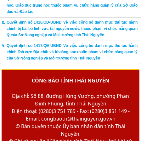
học, Giáo dục trung học thuộc phạm vi, chức năng quản lý của Sở Giáo
dục và Đào tạo
Quyết định số 1416/QĐ-UBND Về việc công bố danh mục thủ tục hành
chính bị bãi bỏ lĩnh vực tài nguyên nước thuộc phạm vi chức năng quản
lý của Sở Nông nghiệp và Môi trường tỉnh Thái Nguyên
Quyết định số 1417/QĐ-UBND Về việc công bố danh mục thủ tục hành
chính lĩnh vực Địa chất và khoáng sản thuộc phạm vi chức năng quản lý
của Sở Nông nghiệp và Môi trường tỉnh Thái Nguyên
CÔNG BÁO TỈNH THÁI NGUYÊN
Địa chỉ: Số 88, đường Hùng Vương, phường Phan
Đình Phùng, tỉnh Thái Nguyên
Điện thoại: (0280)3 751 789 - Fax: (0280)3 851 149 -
Email: congbaotn@thainguyen.gov.vn
© Bản quyền thuộc Ủy ban nhân dân tỉnh Thái
Nguyên.