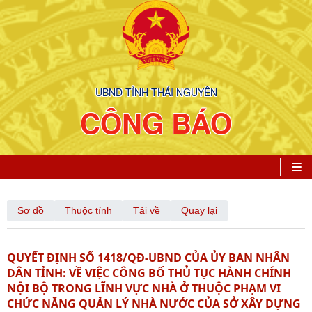
UBND TỈNH THÁI NGUYÊN
CÔNG BÁO
Sơ đồ
Thuộc tính
Tải về
Quay lại
QUYẾT ĐỊNH SỐ 1418/QĐ-UBND CỦA ỦY BAN NHÂN
DÂN TỈNH: VỀ VIỆC CÔNG BỐ THỦ TỤC HÀNH CHÍNH
NỘI BỘ TRONG LĨNH VỰC NHÀ Ở THUỘC PHẠM VI
CHỨC NĂNG QUẢN LÝ NHÀ NƯỚC CỦA SỞ XÂY DỰNG