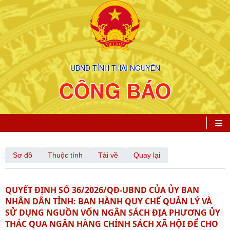
UBND TỈNH THÁI NGUYÊN
CÔNG BÁO
Sơ đồ
Thuộc tính
Tải về
Quay lại
QUYẾT ĐỊNH SỐ 36/2026/QĐ-UBND CỦA ỦY BAN
NHÂN DÂN TỈNH: BAN HÀNH QUY CHẾ QUẢN LÝ VÀ
SỬ DỤNG NGUỒN VỐN NGÂN SÁCH ĐỊA PHƯƠNG ỦY
THÁC QUA NGÂN HÀNG CHÍNH SÁCH XÃ HỘI ĐỂ CHO