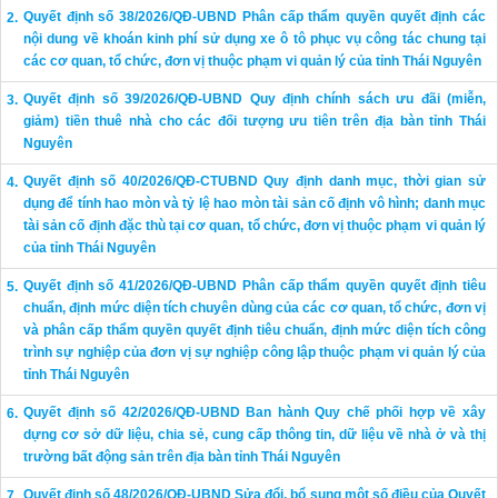
Quyết định số 38/2026/QĐ-UBND Phân cấp thẩm quyền quyết định các
nội dung về khoán kinh phí sử dụng xe ô tô phục vụ công tác chung tại
các cơ quan, tổ chức, đơn vị thuộc phạm vi quản lý của tỉnh Thái Nguyên
Quyết định số 39/2026/QĐ-UBND Quy định chính sách ưu đãi (miễn,
giảm) tiền thuê nhà cho các đối tượng ưu tiên trên địa bàn tỉnh Thái
Nguyên
Quyết định số 40/2026/QĐ-CTUBND Quy định danh mục, thời gian sử
dụng để tính hao mòn và tỷ lệ hao mòn tài sản cố định vô hình; danh mục
tài sản cố định đặc thù tại cơ quan, tổ chức, đơn vị thuộc phạm vi quản lý
của tỉnh Thái Nguyên
Quyết định số 41/2026/QĐ-UBND Phân cấp thẩm quyền quyết định tiêu
chuẩn, định mức diện tích chuyên dùng của các cơ quan, tổ chức, đơn vị
và phân cấp thẩm quyền quyết định tiêu chuẩn, định mức diện tích công
trình sự nghiệp của đơn vị sự nghiệp công lập thuộc phạm vi quản lý của
tỉnh Thái Nguyên
Quyết định số 42/2026/QĐ-UBND Ban hành Quy chế phối hợp về xây
dựng cơ sở dữ liệu, chia sẻ, cung cấp thông tin, dữ liệu về nhà ở và thị
trường bất động sản trên địa bàn tỉnh Thái Nguyên
Quyết định số 48/2026/QĐ-UBND Sửa đổi, bổ sung một số điều của Quyết