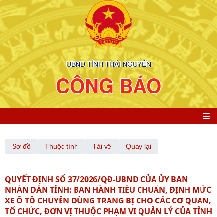
UBND TỈNH THÁI NGUYÊN
CÔNG BÁO
Sơ đồ
Thuộc tính
Tải về
Quay lại
QUYẾT ĐỊNH SỐ 37/2026/QĐ-UBND CỦA ỦY BAN
NHÂN DÂN TỈNH: BAN HÀNH TIÊU CHUẨN, ĐỊNH MỨC
XE Ô TÔ CHUYÊN DÙNG TRANG BỊ CHO CÁC CƠ QUAN,
TỔ CHỨC, ĐƠN VỊ THUỘC PHẠM VI QUẢN LÝ CỦA TỈNH