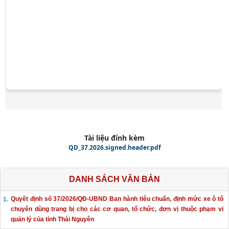
Tài liệu đính kèm
QD_37.2026.signed.header.pdf
DANH SÁCH VĂN BẢN
Quyết định số 37/2026/QĐ-UBND Ban hành tiêu chuẩn, định mức xe ô tô
chuyên dùng trang bị cho các cơ quan, tổ chức, đơn vị thuộc phạm vi
quản lý của tỉnh Thái Nguyên