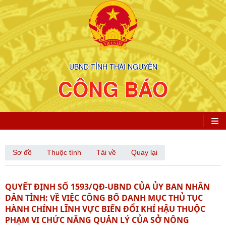
UBND TỈNH THÁI NGUYÊN
CÔNG BÁO
Sơ đồ
Thuộc tính
Tải về
Quay lại
QUYẾT ĐỊNH SỐ 1593/QĐ-UBND CỦA ỦY BAN NHÂN
DÂN TỈNH: VỀ VIỆC CÔNG BỐ DANH MỤC THỦ TỤC
HÀNH CHÍNH LĨNH VỰC BIẾN ĐỔI KHÍ HẬU THUỘC
PHẠM VI CHỨC NĂNG QUẢN LÝ CỦA SỞ NÔNG