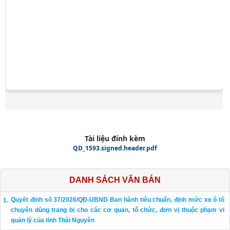
Tài liệu đính kèm
QD_1593.signed.header.pdf
DANH SÁCH VĂN BẢN
Quyết định số 37/2026/QĐ-UBND Ban hành tiêu chuẩn, định mức xe ô tô
chuyên dùng trang bị cho các cơ quan, tổ chức, đơn vị thuộc phạm vi
quản lý của tỉnh Thái Nguyên