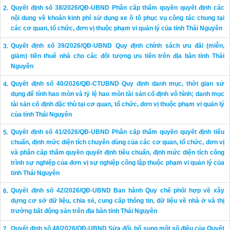
Quyết định số 38/2026/QĐ-UBND Phân cấp thẩm quyền quyết định các
nội dung về khoán kinh phí sử dụng xe ô tô phục vụ công tác chung tại
các cơ quan, tổ chức, đơn vị thuộc phạm vi quản lý của tỉnh Thái Nguyên
Quyết định số 39/2026/QĐ-UBND Quy định chính sách ưu đãi (miễn,
giảm) tiền thuê nhà cho các đối tượng ưu tiên trên địa bàn tỉnh Thái
Nguyên
Quyết định số 40/2026/QĐ-CTUBND Quy định danh mục, thời gian sử
dụng để tính hao mòn và tỷ lệ hao mòn tài sản cố định vô hình; danh mục
tài sản cố định đặc thù tại cơ quan, tổ chức, đơn vị thuộc phạm vi quản lý
của tỉnh Thái Nguyên
Quyết định số 41/2026/QĐ-UBND Phân cấp thẩm quyền quyết định tiêu
chuẩn, định mức diện tích chuyên dùng của các cơ quan, tổ chức, đơn vị
và phân cấp thẩm quyền quyết định tiêu chuẩn, định mức diện tích công
trình sự nghiệp của đơn vị sự nghiệp công lập thuộc phạm vi quản lý của
tỉnh Thái Nguyên
Quyết định số 42/2026/QĐ-UBND Ban hành Quy chế phối hợp về xây
dựng cơ sở dữ liệu, chia sẻ, cung cấp thông tin, dữ liệu về nhà ở và thị
trường bất động sản trên địa bàn tỉnh Thái Nguyên
Quyết định số 48/2026/QĐ-UBND Sửa đổi, bổ sung một số điều của Quyết