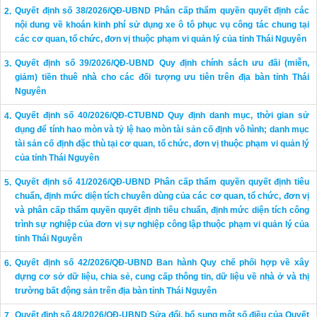
Quyết định số 38/2026/QĐ-UBND Phân cấp thẩm quyền quyết định các
nội dung về khoán kinh phí sử dụng xe ô tô phục vụ công tác chung tại
các cơ quan, tổ chức, đơn vị thuộc phạm vi quản lý của tỉnh Thái Nguyên
Quyết định số 39/2026/QĐ-UBND Quy định chính sách ưu đãi (miễn,
giảm) tiền thuê nhà cho các đối tượng ưu tiên trên địa bàn tỉnh Thái
Nguyên
Quyết định số 40/2026/QĐ-CTUBND Quy định danh mục, thời gian sử
dụng để tính hao mòn và tỷ lệ hao mòn tài sản cố định vô hình; danh mục
tài sản cố định đặc thù tại cơ quan, tổ chức, đơn vị thuộc phạm vi quản lý
của tỉnh Thái Nguyên
Quyết định số 41/2026/QĐ-UBND Phân cấp thẩm quyền quyết định tiêu
chuẩn, định mức diện tích chuyên dùng của các cơ quan, tổ chức, đơn vị
và phân cấp thẩm quyền quyết định tiêu chuẩn, định mức diện tích công
trình sự nghiệp của đơn vị sự nghiệp công lập thuộc phạm vi quản lý của
tỉnh Thái Nguyên
Quyết định số 42/2026/QĐ-UBND Ban hành Quy chế phối hợp về xây
dựng cơ sở dữ liệu, chia sẻ, cung cấp thông tin, dữ liệu về nhà ở và thị
trường bất động sản trên địa bàn tỉnh Thái Nguyên
Quyết định số 48/2026/QĐ-UBND Sửa đổi, bổ sung một số điều của Quyết