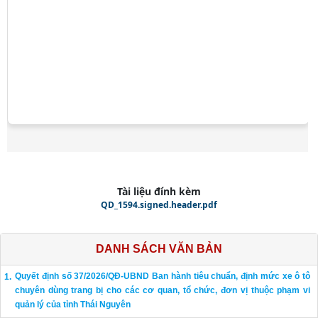
Tài liệu đính kèm
QD_1594.signed.header.pdf
DANH SÁCH VĂN BẢN
Quyết định số 37/2026/QĐ-UBND Ban hành tiêu chuẩn, định mức xe ô tô
chuyên dùng trang bị cho các cơ quan, tổ chức, đơn vị thuộc phạm vi
quản lý của tỉnh Thái Nguyên