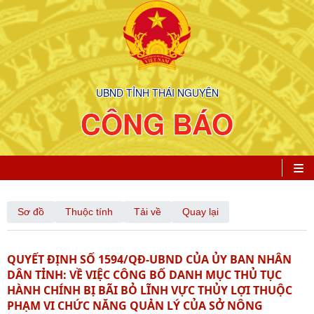
UBND TỈNH THÁI NGUYÊN
CÔNG BÁO
Sơ đồ
Thuộc tính
Tải về
Quay lại
QUYẾT ĐỊNH SỐ 1594/QĐ-UBND CỦA ỦY BAN NHÂN
DÂN TỈNH: VỀ VIỆC CÔNG BỐ DANH MỤC THỦ TỤC
HÀNH CHÍNH BỊ BÃI BỎ LĨNH VỰC THỦY LỢI THUỘC
PHẠM VI CHỨC NĂNG QUẢN LÝ CỦA SỞ NÔNG