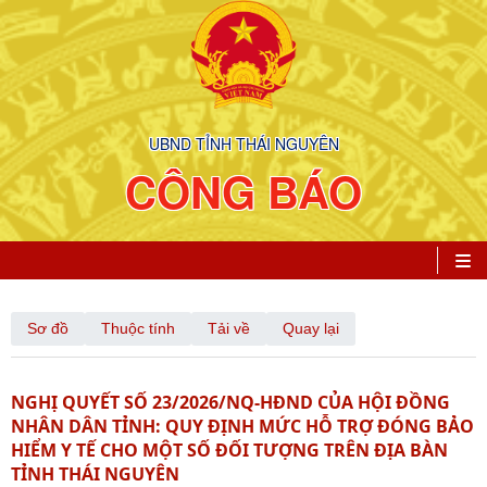
UBND TỈNH THÁI NGUYÊN
CÔNG BÁO
Sơ đồ
Thuộc tính
Tải về
Quay lại
NGHỊ QUYẾT SỐ 23/2026/NQ-HĐND CỦA HỘI ĐỒNG
NHÂN DÂN TỈNH: QUY ĐỊNH MỨC HỖ TRỢ ĐÓNG BẢO
HIỂM Y TẾ CHO MỘT SỐ ĐỐI TƯỢNG TRÊN ĐỊA BÀN
TỈNH THÁI NGUYÊN