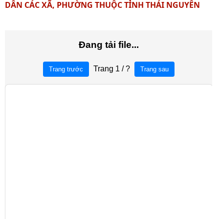
DÂN CÁC XÃ, PHƯỜNG THUỘC TỈNH THÁI NGUYÊN