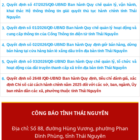
Quyết định số 47/2025/QĐ-UBND Ban hành Quy chế quản lý, vận hành,
khai thác Hệ thống thông tin giải quyết thủ tục hành chính tỉnh Thái
Nguyên
Quyết định số 01/2026/QĐ-UBND Ban hành Quy chế quản lý hoạt động và
cung cấp thông tin của Cổng Thông tin điện tử tỉnh Thái Nguyên
Quyết định số 02/2026/QĐ-UBND Ban hành Quy định giờ bán hàng, dừng
bán hàng tại cửa hàng bán lẻ xăng dầu trên địa bàn tỉnh Thái Nguyên
Quyết định số 03/2026/QĐ-UBND Ban hành Quy chế quản lý, tổ chức và
hoạt động của đài truyền thanh cấp xã trên địa bàn tỉnh Thái Nguyên
Quyết định số 2648 /QĐ-UBND Ban hành Quy định, tiêu chí đánh giá, xác
định Chỉ số cải cách hành chính năm 2025 đối với các sở, ban, ngành, Ủy
ban nhân dân các xã, phường thuộc tỉnh Thái Nguyên
CÔNG BÁO TỈNH THÁI NGUYÊN
Địa chỉ: Số 88, đường Hùng Vương, phường Phan
Đình Phùng, tỉnh Thái Nguyên