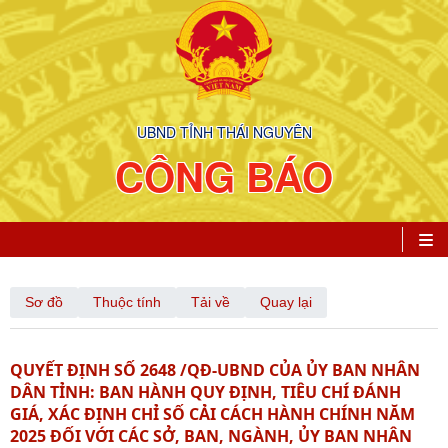
UBND TỈNH THÁI NGUYÊN
CÔNG BÁO
Sơ đồ
Thuộc tính
Tải về
Quay lại
QUYẾT ĐỊNH SỐ 2648 /QĐ-UBND CỦA ỦY BAN NHÂN
DÂN TỈNH: BAN HÀNH QUY ĐỊNH, TIÊU CHÍ ĐÁNH
GIÁ, XÁC ĐỊNH CHỈ SỐ CẢI CÁCH HÀNH CHÍNH NĂM
2025 ĐỐI VỚI CÁC SỞ, BAN, NGÀNH, ỦY BAN NHÂN