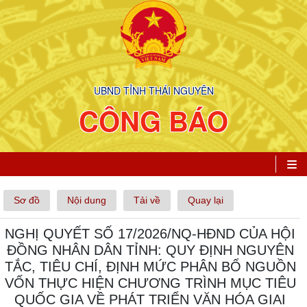
UBND TỈNH THÁI NGUYÊN
CÔNG BÁO
Sơ đồ
Nội dung
Tải về
Quay lại
NGHỊ QUYẾT SỐ 17/2026/NQ-HĐND CỦA HỘI
ĐỒNG NHÂN DÂN TỈNH: QUY ĐỊNH NGUYÊN
TẮC, TIÊU CHÍ, ĐỊNH MỨC PHÂN BỔ NGUỒN
VỐN THỰC HIỆN CHƯƠNG TRÌNH MỤC TIÊU
QUỐC GIA VỀ PHÁT TRIỂN VĂN HÓA GIAI