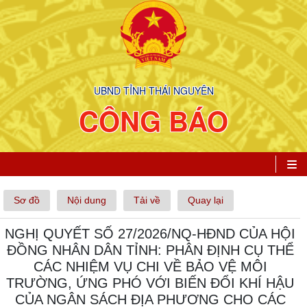
UBND TỈNH THÁI NGUYÊN
CÔNG BÁO
Sơ đồ
Nội dung
Tải về
Quay lại
NGHỊ QUYẾT SỐ 27/2026/NQ-HĐND CỦA HỘI
ĐỒNG NHÂN DÂN TỈNH: PHÂN ĐỊNH CỤ THỂ
CÁC NHIỆM VỤ CHI VỀ BẢO VỆ MÔI
TRƯỜNG, ỨNG PHÓ VỚI BIẾN ĐỔI KHÍ HẬU
CỦA NGÂN SÁCH ĐỊA PHƯƠNG CHO CÁC