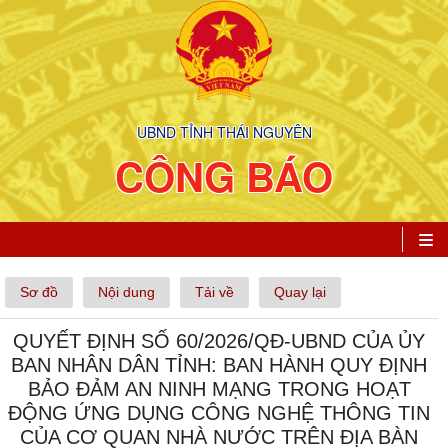
UBND TỈNH THÁI NGUYÊN
CÔNG BÁO
Sơ đồ
Nội dung
Tải về
Quay lại
QUYẾT ĐỊNH SỐ 60/2026/QĐ-UBND CỦA ỦY
BAN NHÂN DÂN TỈNH: BAN HÀNH QUY ĐỊNH
BẢO ĐẢM AN NINH MẠNG TRONG HOẠT
ĐỘNG ỨNG DỤNG CÔNG NGHỆ THÔNG TIN
CỦA CƠ QUAN NHÀ NƯỚC TRÊN ĐỊA BÀN