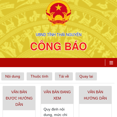
UBND TỈNH THÁI NGUYÊN
CÔNG BÁO
Nội dung
Thuộc tính
Tải về
Quay lại
VĂN BẢN
VĂN BẢN ĐANG
VĂN BẢN
ĐƯỢC HƯỚNG
XEM
HƯỚNG DẪN
DẪN
Quy định nội
dung, mức chi