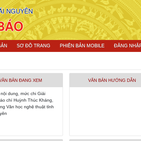
ÁI NGUYÊN
BÁO
BẢN
SƠ ĐỒ TRANG
PHIÊN BẢN MOBILE
ĐĂNG NHẬ
VĂN BẢN ĐANG XEM
VĂN BẢN HƯỚNG DẪN
nội dung, mức chi Giải
áo chí Huỳnh Thúc Kháng,
ng Văn học nghệ thuật tỉnh
yên