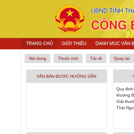
UBND TỈNH TH
CÔNG 
TRANG CHỦ
GIỚI THIỆU
DANH MỤC VĂN 
Nội dung
Thuộc tính
Tải về
Quay lại
VĂN BẢN ĐƯỢC HƯỚNG DẪN
Quy định 
thưởng B
Giải thưở
Thái Ngu