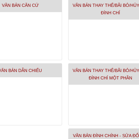
VĂN BẢN CĂN CỨ
VĂN BẢN THAY THẾ/BÃI BỎ/HỦY
ĐÌNH CHỈ
VĂN BẢN DẪN CHIẾU
VĂN BẢN THAY THẾ/BÃI BỎ/HỦY
ĐÌNH CHỈ MỘT PHẦN
VĂN BẢN ĐÍNH CHÍNH - SỬA ĐỔ