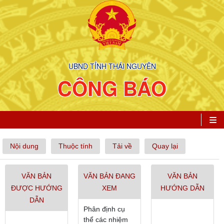
UBND TỈNH THÁI NGUYÊN
CÔNG BÁO
Nội dung
Thuộc tính
Tải về
Quay lại
VĂN BẢN
VĂN BẢN ĐANG
VĂN BẢN
ĐƯỢC HƯỚNG
XEM
HƯỚNG DẪN
DẪN
Phân định cụ
thể các nhiệm