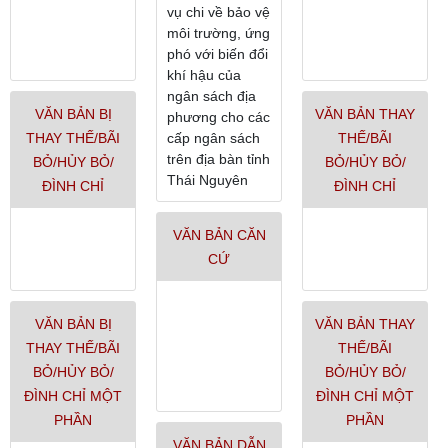
vụ chi về bảo vệ
môi trường, ứng
phó với biến đổi
khí hậu của
ngân sách địa
VĂN BẢN BỊ
VĂN BẢN THAY
phương cho các
THAY THẾ/BÃI
cấp ngân sách
THẾ/BÃI
trên địa bàn tỉnh
BỎ/HỦY BỎ/
BỎ/HỦY BỎ/
Thái Nguyên
ĐÌNH CHỈ
ĐÌNH CHỈ
VĂN BẢN CĂN
CỨ
VĂN BẢN BỊ
VĂN BẢN THAY
THAY THẾ/BÃI
THẾ/BÃI
BỎ/HỦY BỎ/
BỎ/HỦY BỎ/
ĐÌNH CHỈ MỘT
ĐÌNH CHỈ MỘT
PHẦN
PHẦN
VĂN BẢN DẪN